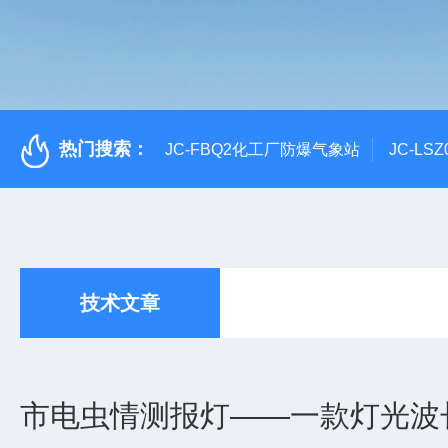
热门搜索：
JC-FBQ2化工厂防爆气象站
JC-L
技术文章
市电虫情测报灯——一款灯光波长