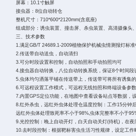
屏幕：10.1寸触屏
接虫器：8位自动转仓
整机尺寸：710*600*2120mm(含底座)
组成部分：诱虫装置、撞击屏、杀虫装置、高清摄像头、
三、技术参数
1.满足GB/T 24689.1-2009植物保护机械虫情测报灯
2.传送带自动送虫，自动清扫
3.可分时段设置和控制，自动拍照和手动拍照均可
4.接虫器自动转换，八位自动转换系统，保证8个时间段
5.虫体均匀洒落平铺在传送带上，传送带可将所有诱集的
6.可远程设置工作模式，可远程无线拍照和终端设备参数
7.内置GPS定位功能，在地图中查看设备站点等数据，
8.红外杀虫，远红外虫体处理仓温度控制：工作15分钟后
远红外虫体处理致死率不小于98%,虫体完整率不小于95
9.光控控制：晚上自动开灯，白天自动关灯(待机)，在夜
10.去时段控制：根据靶标害虫生活习性规律，设定工作