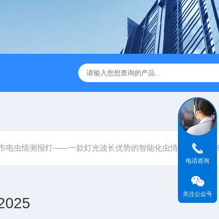
JC-FZ5大气负氧离子监测站
JC-ZS07多参数污水在线检测
市电虫情测报灯——一款灯光波长优势的智能化虫情监测预警系统
电话咨询
关注公众号
025