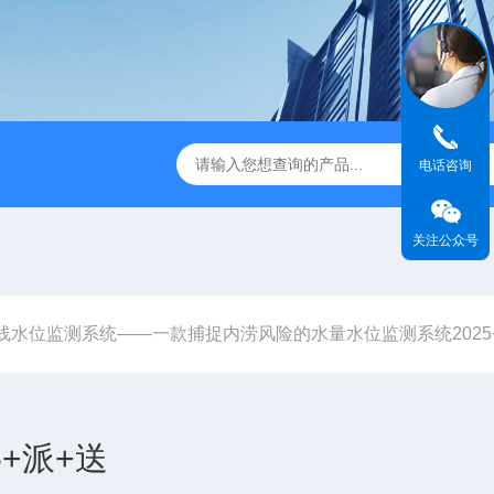
JC-FZ5大气负氧离子监测站
JC-ZS07多参数污水在线检测
电话咨询
关注公众号
线水位监测系统——一款捕捉内涝风险的水量水位监测系统2025
+派+送