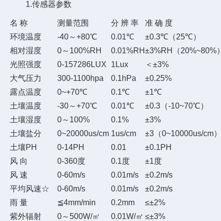
1.传感器参数
名 称
测量范围
分 辨 率
准 确 度
环境温度
-40～+80℃
0.01℃
±0.3℃（25℃）
相对湿度
0～100%RH
0.01%RH
±3%RH（20%~80%
光照强度
0-157286LUX
1Lux
＜±3%
大气压力
300-1100hpa
0.1hPa
±0.25%
露点温度
0~+70℃
0.1℃
±1℃
土壤温度
-30～+70℃
0.01℃
±0.3（-10~70℃）
土壤湿度
0～100%
0.1%
±3%
土壤盐分
0~20000us/cm
1us/cm
±3（0~10000us/
土壤PH
0-14PH
0.01
±0.1PH
风 向
0-360度
0.1度
±1度
风 速
0-60m/s
0.01m/s
±0.2m/s
平均风速☆
0-60m/s
0.01m/s
±0.2m/s
雨 量
≦4mm/min
0.2mm
≤±2%
紫外辐射
0～500W/㎡
0.01W/㎡
≤±3%