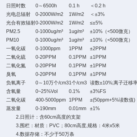
日照时数
0～6500h
0.1 h
＜0.2 h
光电总辐射
0-2000W/m2
1W/m2
＜±3%
光合有效辐射
0-2000W/m2
1W/m2
≤±5%
PM2.5
0-1000ug/m³
1ug/m³
±10%（<500微克）
PM10
0-1000ug/m³
1ug/m³
±10%（<500微克）
一氧化碳
0-1000ppm
1PPM
±2PPM
二氧化硫
0-20PPM
0.1PPM
±1PPM
二氧化氮
0-20PPM
0.1PPM
±1PPM
臭氧
0-20PPM
0.1PPM
±1PPM
负氧离子
0～10万个/cm3
1个/cm3
读数±10%;离子迁移率
含氧量
0~25%Vol
0.1%
±3%FS
二氧化碳
400-5000ppm
1PPM
±(50ppm+5%读数值)
蒸发量
0-190mm
0.01mm
±1%
2.日照计：含60cm高度的支架
3.围栏：材质：PVC；80cm高度,规格：4米x5米
4.数据存储：不少于50万条