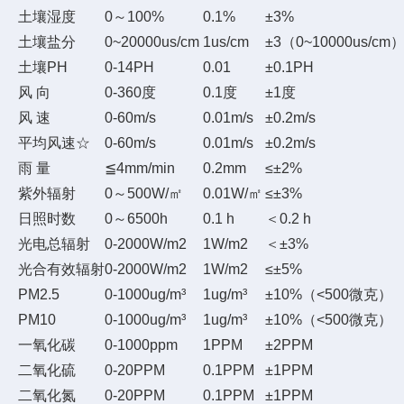
土壤湿度
0～100%
0.1%
±3%
土壤盐分
0~20000us/cm
1us/cm
±3（0~10000us/
土壤PH
0-14PH
0.01
±0.1PH
风 向
0-360度
0.1度
±1度
风 速
0-60m/s
0.01m/s
±0.2m/s
平均风速☆
0-60m/s
0.01m/s
±0.2m/s
雨 量
≦4mm/min
0.2mm
≤±2%
紫外辐射
0～500W/㎡
0.01W/㎡
≤±3%
日照时数
0～6500h
0.1 h
＜0.2 h
光电总辐射
0-2000W/m2
1W/m2
＜±3%
光合有效辐射
0-2000W/m2
1W/m2
≤±5%
PM2.5
0-1000ug/m³
1ug/m³
±10%（<500微克）
PM10
0-1000ug/m³
1ug/m³
±10%（<500微克）
一氧化碳
0-1000ppm
1PPM
±2PPM
二氧化硫
0-20PPM
0.1PPM
±1PPM
二氧化氮
0-20PPM
0.1PPM
±1PPM