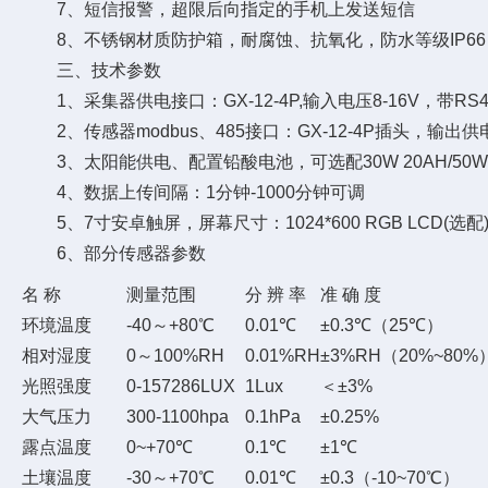
7、短信报警，超限后向指定的手机上发送短信
8、不锈钢材质防护箱，耐腐蚀、抗氧化，防水等级IP66
三、技术参数
1、采集器供电接口：GX-12-4P,输入电压8-16V，带RS48
2、传感器modbus、485接口：GX-12-4P插头，输出供电
3、太阳能供电、配置铅酸电池，可选配30W 20AH/50W 4
4、数据上传间隔：1分钟-1000分钟可调
5、7寸安卓触屏，屏幕尺寸：1024*600 RGB LCD(选配
6、部分传感器参数
名 称
测量范围
分 辨 率
准 确 度
环境温度
-40～+80℃
0.01℃
±0.3℃（25℃）
相对湿度
0～100%RH
0.01%RH
±3%RH（20%~80%
光照强度
0-157286LUX
1Lux
＜±3%
大气压力
300-1100hpa
0.1hPa
±0.25%
露点温度
0~+70℃
0.1℃
±1℃
土壤温度
-30～+70℃
0.01℃
±0.3（-10~70℃）