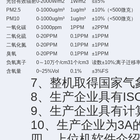
光合有效辐射
0-2000W/m2
1W/m2
≤±5%
PM2.5
0-1000ug/m³
1ug/m³
±10%（<500微克）
PM10
0-1000ug/m³
1ug/m³
±10%（<500微克）
一氧化碳
0-1000ppm
1PPM
±2PPM
二氧化硫
0-20PPM
0.1PPM
±1PPM
二氧化氮
0-20PPM
0.1PPM
±1PPM
臭氧
0-20PPM
0.1PPM
±1PPM
负氧离子
0～10万个/cm3
1个/cm3
读数±10%;离子迁移率
含氧量
0~25%Vol
0.1%
±3%FS
7、整机取得国家气象
8、生产企业具有IS
9、生产企业具有计算
10、生产企业为3A
四、上位机软件介