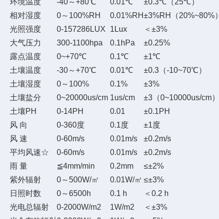
环境温度
-40～+80℃
0.01℃
±0.3℃（25℃）
相对湿度
0～100%RH
0.01%RH
±3%RH（20%~80%
光照强度
0-157286LUX
1Lux
＜±3%
大气压力
300-1100hpa
0.1hPa
±0.25%
露点温度
0~+70℃
0.1℃
±1℃
土壤温度
-30～+70℃
0.01℃
±0.3（-10~70℃）
土壤湿度
0～100%
0.1%
±3%
土壤盐分
0~20000us/cm
1us/cm
±3（0~10000us/
土壤PH
0-14PH
0.01
±0.1PH
风 向
0-360度
0.1度
±1度
风 速
0-60m/s
0.01m/s
±0.2m/s
平均风速☆
0-60m/s
0.01m/s
±0.2m/s
雨 量
≦4mm/min
0.2mm
≤±2%
紫外辐射
0～500W/㎡
0.01W/㎡
≤±3%
日照时数
0～6500h
0.1 h
＜0.2 h
光电总辐射
0-2000W/m2
1W/m2
＜±3%