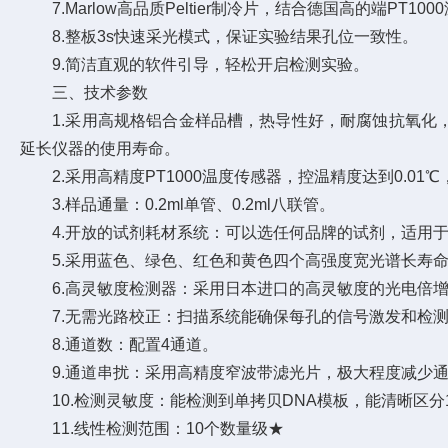
7.Marlow高品质Peltier制冷片，结合德国高的端P
8.整板3s快速采光模式，保证实验结果孔位一致性。
9.简洁直观的软件引导，轻松开启检测实验。
三、技术参数
1.采用高规格铝合金样品槽，热导性好，耐腐蚀抗氧化，P
延长仪器的使用寿命。
2.采用高精度PT1000温度传感器，控温精度达到0.01
3.样品通量：0.2ml单管、0.2ml八联管。
4.开放的试剂耗材系统：可以选任何品牌的试剂，适用于标准的
5.采用蓝色、绿色、红色和黄色四个高强度宽光谱长寿命
6.高灵敏度检测器：采用日本进口的高灵敏度的光电倍增
7.无需光路校正：扫描系统能确保每孔的信号激发和检测
8.通道数：配置4通道。
9.通道串扰：采用高精度窄波带滤光片，极大程度减少通
10.检测灵敏度：能检测到单拷贝DNA模板，能清晰区分10
11.线性检测范围：10个数量级★