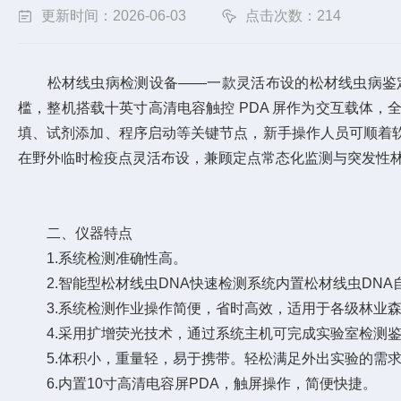
更新时间：2026-06-03
点击次数：214
松材线虫病检测设备——一款灵活布设的松材线虫病鉴定设备
槛，整机搭载十英寸高清电容触控 PDA 屏作为交互载体
填、试剂添加、程序启动等关键节点，新手操作人员可顺着
在野外临时检疫点灵活布设，兼顾定点常态化监测与突发性
二、仪器特点
1.系统检测准确性高。
2.智能型松材线虫DNA快速检测系统内置松材线虫DNA
3.系统检测作业操作简便，省时高效，适用于各级林业森防
4.采用扩增荧光技术，通过系统主机可完成实验室检测鉴
5.体积小，重量轻，易于携带。轻松满足外出实验的需
6.内置10寸高清电容屏PDA，触屏操作，简便快捷。