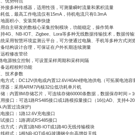
优势特点
接多种传感器，适用性强，可测量瞬时流量和累积流量
，最高工作电流仅有15mA，待机电流只有0.3mA
面积小、安装简单快捷
自主研发的数核心采集控制模块，功能稳定，操作简单
G、NB-IOT、Zigbee、Lora等多种无线数据传输技术，数据传
采用智慧环境监测云平台，可方便通过电脑、手机等多种方式浏览
结构设计合理，可保证在户外长期连续测量
程修改管径
电源独立控制，可设置采样周期和采样间隔
远程校时功能
技术参数
式：DC12V供电或内置12.6V/40Ah锂电池供电（可拓展电池容
器：采用ARM7内核32位低功耗单片机
内置8M存储芯片，可连续存储60000条数据，数据保存时间＞1
口：可选1路RS485接口或1路模拟量接口（16位AD、支持4-2
1A 内置过流保护)
口：1路12.6V充电接口
接口：1路调试RS485接口
式：内置1路NB-IOT或1路4G无线传输模块
式：1根NB-IOT或4G玻璃钢全向高增益天线