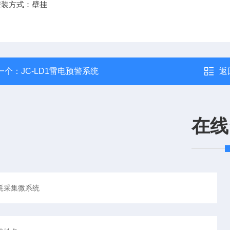
方式：壁挂
一个：
JC-LD1雷电预警系统
返
在线