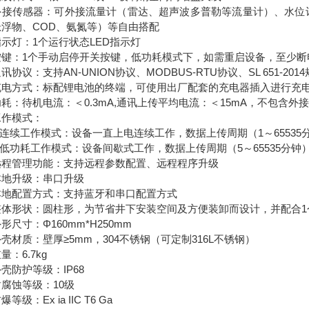
传感器：可外接流量计（雷达、超声波多普勒等流量计）、水位计
悬浮物、COD、氨氮等）等自由搭配
灯：1个运行状态LED指示灯
：1个手动启停开关按键，低功耗模式下，如需重启设备，至少断电1
议：支持AN-UNION协议、MODBUS-RTU协议、SL 651-2014规约
方式：标配锂电池的终端，可使用出厂配套的充电器插入进行充
待机电流：＜0.3mA,通讯上传平均电流：＜15mA，不包含外
模式：
续工作模式：设备一直上电连续工作，数据上传周期（1～65535
功耗工作模式：设备间歇式工作，数据上传周期（5～65535分钟
管理功能：支持远程参数配置、远程程序升级
升级：串口升级
配置方式：支持蓝牙和串口配置方式
形状：圆柱形，为节省井下安装空间及方便装卸而设计，并配合1
寸：Φ160mm*H250mm
质：壁厚≥5mm，304不锈钢（可定制316L不锈钢）
6.7kg
防护等级：IP68
蚀等级：10级
：Ex ia IIC T6 Ga