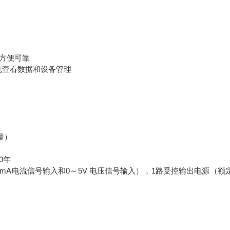
输方便可靠
查看数据和设备管理
量）
0年
0mA电流信号输入和0～5V 电压信号输入），1路受控输出电源（额