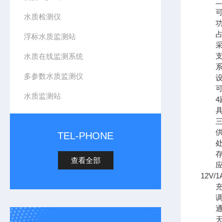
二、
可外
水质检测仪
功耗低
占地
浮标水质监测站
采用
支持4
水质在线监测系统
系统
多参数水质监测仪
设备
可远
水质监测站
4路
具备
三、
供电方
TEL-PHONE
处理
存储：
查看全部
应用接
12V/
充电接
调试
通信方
天线样