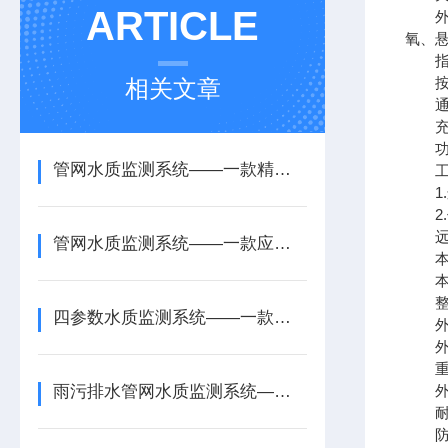
ARTICLE
外接
氧、
指示
按键
相关文章
通讯协
充电
功耗：
管网水质监测系统——一款精细化管理的水厂水质监测系统2026+派+送
工作
1.连
2.低
远程
管网水质监测系统——一款应急响应的水厂水质监测系统2025+派+送
本地
本地
整体
四参数水质监测系统——一款高防护等级的排水管网水质监测系统2026+派+送
外形尺
外壳材
重量：
雨污排水管网水质监测系统—一款适应性的城市排水管网水质监测系统+派+送
外壳
耐腐
防爆等级