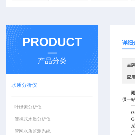
PRODUCT
详细
产品分类
品
应
水质分析仪
供一
一、
叶绿素分析仪
GW
便携式水质分析仪
GW
采用
管网水质监测系统
产品