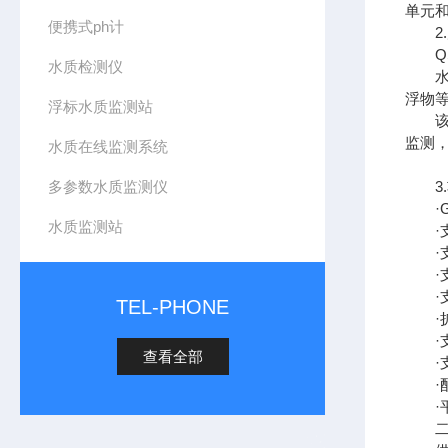
单元
便携式ph计
2.
QS
水质检测仪
水质
浮物
浮标水质监测站
该设
监测
水质在线监测系统
多参数水质监测仪
3.
·GP
水质监测站
·支
·支
·支持
·支
TEL-PHONE
·扩
·支持
查看全部
·支持
·配
·平
二、