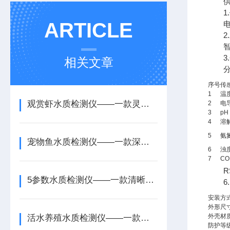
供水
1.
ARTICLE
电源
2.
智能型
3.
相关文章
分析
序号
传
1
温
观赏虾水质检测仪——一款灵活性引入的带消解水质检测仪2026+派+送
2
电
3
pH
4
溶
5
氨
宠物鱼水质检测仪——一款深入解读的生活污水水质检测仪2026+派+送
6
浊
7
CO
RS4
5参数水质检测仪——一款清晰呈现的矿山水质检测仪2026+派+送
6.
安装方
外形尺
外壳材
活水养殖水质检测仪——一款自动识别的新型国标水质检测仪2026+派+送
防护等