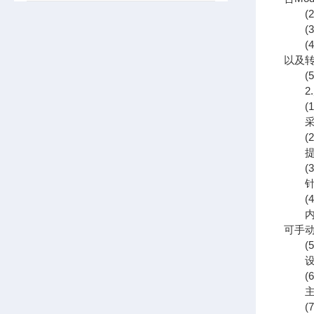
(2
(3
(4
以及
(5
2.
(1)
采⽤
(2
提供
(3
针对
(4
内置
可⼿
(5
设备
(6
主机
(7