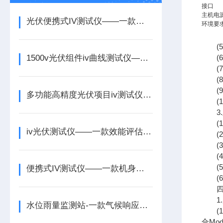
接口
主机电
光伏便携式IV测试仪——一款同步采集的便携式光伏iv测试仪2026+派+送
环境要
(5
1500v光伏组件iv曲线测试仪—一款标准数据的便携式太阳能组件iv测试仪2026
(6
(7
(8
(9
多功能高精度光伏项目iv测试仪—一款精准可靠的太阳能板便携式iv功率测试仪
(1
3.
(1)
iv光伏测试仪——一款效能评估的光伏iv测试仪2026+派+送
(2)
(3)
(4)
(5)
便携式IV测试仪——一款机身体量轻便的户外IV测试仪2026+派+送
(6)
四、
1.
水位雨量监测站-一款气候响应式预测的监测水位雨量站2025+派+送
(1
合Mo