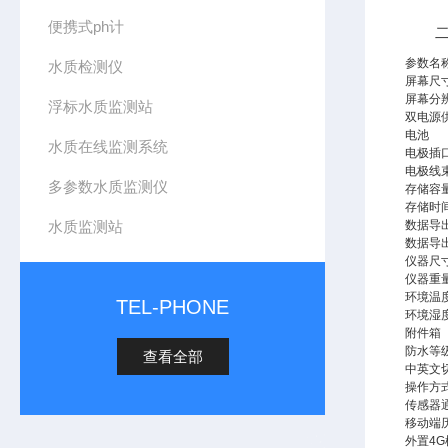
便携式ph计
二、
参数名
水质检测仪
屏幕尺
屏幕分
浮标水质监测站
双电源
电池
水质在线监测系统
电极插
电极线
多参数水质监测仪
存储容
存储时
水质监测站
数据导
数据导
仪器尺
仪器重
环境温
TEL-PHONE
环境湿
附件箱
防水等
查看全部
中英文
操作方
传感器
移动端
外置4G