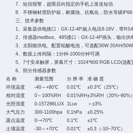
7、短信报警，超限后向指定的手机上发送短信
8、不锈钢材质防护箱，耐腐蚀、抗氧化，防水等级IP66
三、技术参数
1、采集器供电接口：GX-12-4P,输入电压8-16V，带RS48
2、传感器modbus、485接口：GX-12-4P插头，输出供电
3、太阳能供电、配置铅酸电池，可选配30W 20AH/50W 4
4、数据上传间隔：1分钟-1000分钟可调
5、7寸安卓触屏，屏幕尺寸：1024*600 RGB LCD(选配
6、部分传感器参数
名 称
测量范围
分 辨 率
准 确 度
环境温度
-40～+80℃
0.01℃
±0.3℃（25℃）
相对湿度
0～100%RH
0.01%RH
±3%RH（20%~80%
光照强度
0-157286LUX
1Lux
＜±3%
大气压力
300-1100hpa
0.1hPa
±0.25%
露点温度
0~+70℃
0.1℃
±1℃
土壤温度
-30～+70℃
0.01℃
±0.3（-10~70℃）