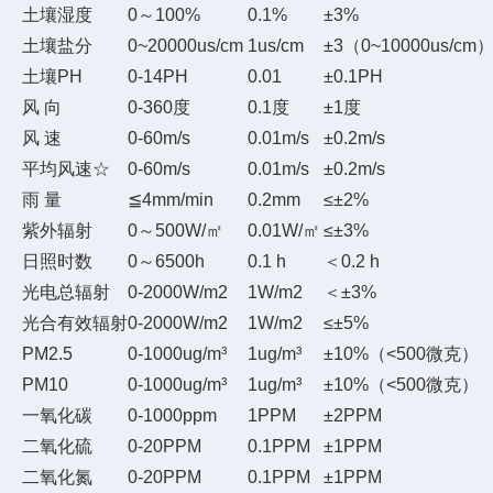
土壤湿度
0～100%
0.1%
±3%
土壤盐分
0~20000us/cm
1us/cm
±3（0~10000us/
土壤PH
0-14PH
0.01
±0.1PH
风 向
0-360度
0.1度
±1度
风 速
0-60m/s
0.01m/s
±0.2m/s
平均风速☆
0-60m/s
0.01m/s
±0.2m/s
雨 量
≦4mm/min
0.2mm
≤±2%
紫外辐射
0～500W/㎡
0.01W/㎡
≤±3%
日照时数
0～6500h
0.1 h
＜0.2 h
光电总辐射
0-2000W/m2
1W/m2
＜±3%
光合有效辐射
0-2000W/m2
1W/m2
≤±5%
PM2.5
0-1000ug/m³
1ug/m³
±10%（<500微克）
PM10
0-1000ug/m³
1ug/m³
±10%（<500微克）
一氧化碳
0-1000ppm
1PPM
±2PPM
二氧化硫
0-20PPM
0.1PPM
±1PPM
二氧化氮
0-20PPM
0.1PPM
±1PPM