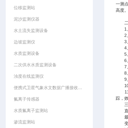
一测
位移监测站
高度
泥沙监测仪器
二、
1、
水土流失监测设备
2、
3、
边坡监测仪
4、
水质监测设备
5、
6、
二次供水水质监测设备
7、
8、
浊度在线监测仪
9、
10、
便携式卫星气象水文数据广播接收设备
11
踪，效
氟离子传感器
三、
水质氟离子监测站
直流供
最大
渗流监测站
变送器