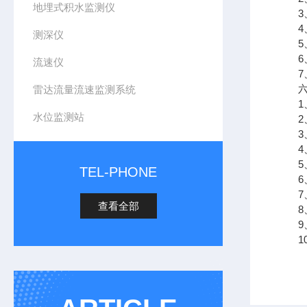
地埋式积水监测仪
3、
4、j
测深仪
5、
6、
流速仪
7、支
六、
雷达流量流速监测系统
1、
水位监测站
2、
3、
4、
5、
TEL-PHONE
6、
7、
查看全部
8、
9、支
10、