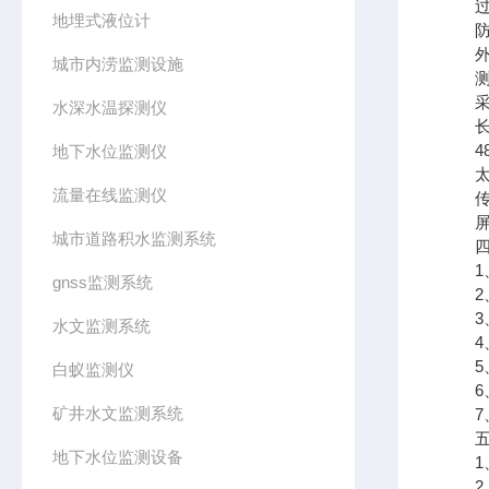
过载
地埋式液位计
防护
外径尺
城市内涝监测设施
测量
采样时
水深水温探测仪
长期稳
485
地下水位监测仪
太阳
流量在线监测仪
传输
屏幕
城市道路积水监测系统
四、
1、
gnss监测系统
2、
3、支
水文监测系统
4、可
5、
白蚁监测仪
6、
矿井水文监测系统
7、支
五、
地下水位监测设备
1、
2、