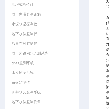
9、支
地埋式液位计
10
11、
城市内涝监测设施
五、
供电电
水深水温探测仪
工作
运行温
地下水位监测仪
存储温
流量在线监测仪
野外
信号输
城市道路积水监测系统
六、
水
gnss监测系统
测距范
测距
水文监测系统
测距
间隔时
白蚁监测仪
流
矿井水文监测系统
测距范
测速
地下水位监测设备
速度分
流