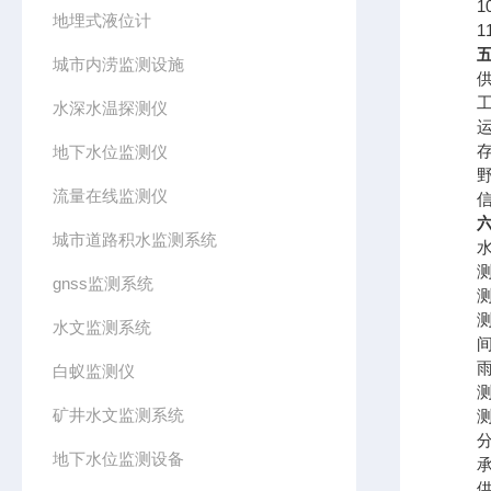
10
地埋式液位计
11、
城市内涝监测设施
供电电
工作
水深水温探测仪
运行温
存储温
地下水位监测仪
野外
流量在线监测仪
信号输
城市道路积水监测系统
水
测距范
gnss监测系统
测距
测距
水文监测系统
间隔时
雨
白蚁监测仪
测量范
矿井水文监测系统
测量
分辨
地下水位监测设备
承雨
供电