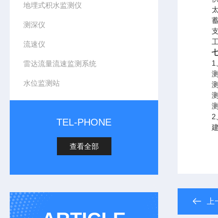
地埋式积水监测仪
太阳
蓄电池
测深仪
支架
工作
流速仪
1、
雷达流量流速监测系统
测验
水位监测站
测验
测验
测验
2、
TEL-PHONE
建议
查看全部
上