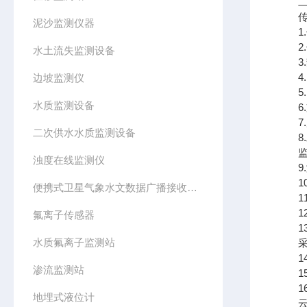
二、
传感
泥沙监测仪器
1.传
2.传
水土流失监测设备
3.静
4.
边坡监测仪
5.☆
水质监测设备
6.支
7.尺
二次供水水质监测设备
8.工
监测
浊度在线监测仪
9.测
10.
便携式卫星气象水文数据广播接收设备
11
12.
氟离子传感器
13.
水质氟离子监测站
采集
14.
渗流监测站
15.
16.
地埋式液位计
云平