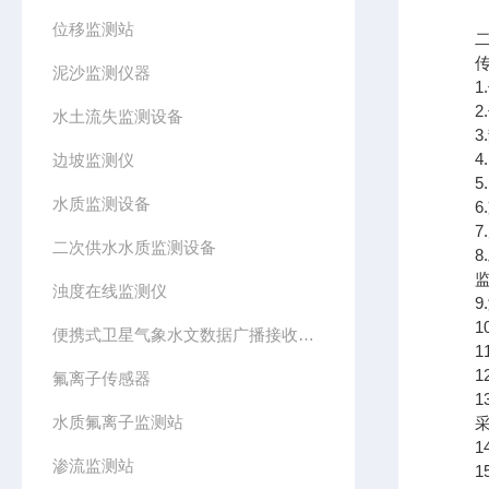
位移监测站
二、
传感
泥沙监测仪器
1.传
2.传
水土流失监测设备
3.静
4.
边坡监测仪
5.☆
水质监测设备
6.支
7.尺
二次供水水质监测设备
8.工
监测
浊度在线监测仪
9.测
10.
便携式卫星气象水文数据广播接收设备
11
12.
氟离子传感器
13.
水质氟离子监测站
采集
14.
渗流监测站
15.