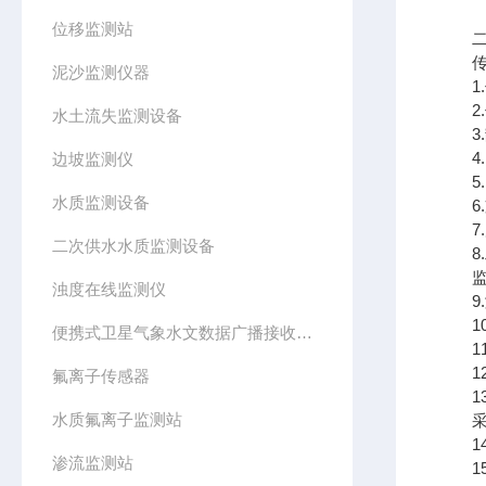
位移监测站
二、
传感
泥沙监测仪器
1.传
2.传
水土流失监测设备
3.静
4.
边坡监测仪
5.☆
水质监测设备
6.支
7.尺
二次供水水质监测设备
8.工
监测
浊度在线监测仪
9.测
10.
便携式卫星气象水文数据广播接收设备
11
12.
氟离子传感器
13.
水质氟离子监测站
采集
14.
渗流监测站
15.