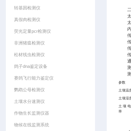
转基因检测仪
二、
太阳
真假肉检测仪
太阳
内置锂
荧光定量pcr检测仪
传感
传感
非洲猪瘟检测仪
传感
松材线虫检测仪
传感
通讯方
鸽子dna鉴定设备
测量
测量
赛鸽飞行能力鉴定仪
参数
鹦鹉公母检测仪
土壤温
土壤湿
土壤水分速测仪
土壤
率
作物生长监测仪器
物候在线监测系统