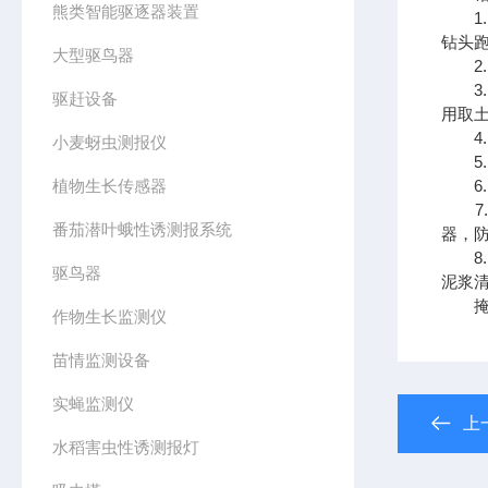
熊类智能驱逐器装置
1.
钻头跑
大型驱鸟器
2.
3.
驱赶设备
用取
4.
小麦蚜虫测报仪
5. 
植物生长传感器
6. 
7.
番茄潜叶蛾性诱测报系统
器，防
8.
驱鸟器
泥浆
掩埋
作物生长监测仪
苗情监测设备
实蝇监测仪
上
水稻害虫性诱测报灯