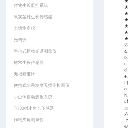
★单
作物生长监控系统
★传
★传
果实茎杆生长传感器
★传
★传
土壤测定仪
★传
★传
光谱仪
四、
手持式植物光谱测量仪
a.
b.
树木生长传感器
c.
d.
无损糖度计
e.
f.
便携式水果糖度无损伤检测仪
g.
h.
小虫体自动测报系统
i.
五、
TR80树木生长传感器
六、
作物夹角测量仪
七、
钻