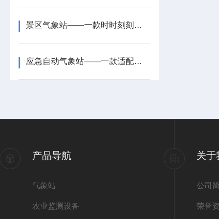
景区气象站——一款时时刻刻守护的天然氧吧负氧离子监测站2024全+境+派+送
应急自动气象站——一款适配应急气象的国产移动应急气象站2026+派+送
产品导航
关于
气象站
公司
农业监测设备
荣誉