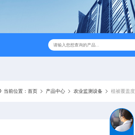
JC-FZ5大气负氧离子监测站
JC-ZS07多参数污水在线检测
当前位置：
首页
产品中心
农业监测设备
植被覆盖度