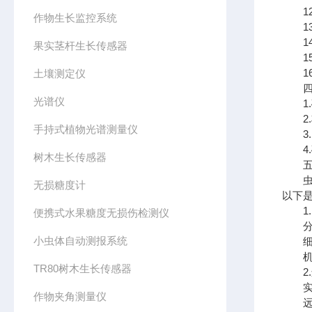
12.
作物生长监控系统
13
14
果实茎杆生长传感器
15.
16
土壤测定仪
四、
光谱仪
1.
2.
手持式植物光谱测量仪
3.
4.
树木生长传感器
五、
虫情
无损糖度计
以下
1.
便携式水果糖度无损伤检测仪
分账
小虫体自动测报系统
细粒
机构
TR80树木生长传感器
2.
实时
作物夹角测量仪
远程