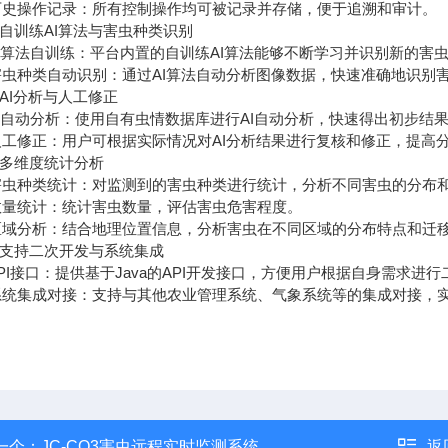
操作记录：所有控制操作均可被记录并存储，便于追溯和审计。
自训练AI算法与害虫种类识别
算法自训练：平台内置的自训练AI算法能够不断学习并识别新的害
种类自动识别：通过AI算法自动分析图像数据，快速准确地识别害
AI分析与人工修正
自动分析：使用自有虫情数据库进行AI自动分析，快速得出初步结
修正：用户可根据实际情况对AI分析结果进行复核和修正，提高分
多维度统计分析
种类统计：对监测到的害虫种类进行统计，分析不同害虫的分布和
统计：统计害虫数量，评估害虫危害程度。
分析：结合地理位置信息，分析害虫在不同区域的分布特点和迁
支持二次开发与系统集成
接口：提供基于Java的API开发接口，方便用户根据自身需求进
集成对接：支持与其他农业管理系统、气象系统等的集成对接，实
一个：
JC-CQ3害虫远程实时监测系统
返