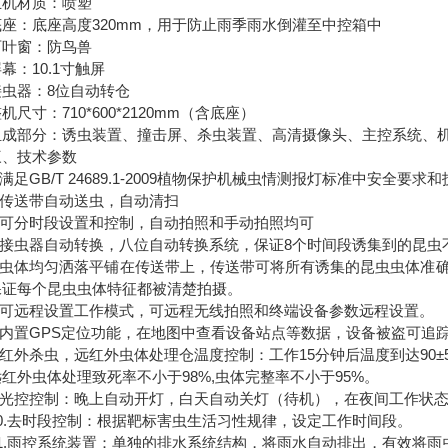
材质：喷塑
：底座高度320mm，用于防止雨季雨水倒灌至中控箱中
窗：防鸟兽
：10.1寸触屏
器：8位自动转仓
寸：710*600*2120mm（含底座）
部分：诱虫装置、撞击屏、杀虫装置、高清摄像头、主控系统、机
技术参数
足GB/T 24689.1-2009植物保护机械虫情测报灯标准中安全要求
传送带自动送虫，自动清扫
可分时段设置和控制，自动拍照和手动拍照均可
接虫器自动转换，八位自动转换系统，保证8个时间段诱集到的昆虫
虫体均匀洒落平铺在传送带上，传送带可将所有诱集的昆虫虫体准确
保证每个昆虫虫体特征都被清楚拍摄。
可远程设置工作模式，可远程无线拍照和终端设备参数远程设置。
内置GPS定位功能，在地图中查看设备站点等数据，设备被盗可追
外杀虫，远红外虫体处理仓温度控制：工作15分钟后温度到达90±
外虫体处理致死率不小于98%,虫体完整率不小于95%。
光控控制：晚上自动开灯，白天自动关灯（待机），在夜间工作状态
.去时段控制：根据靶标害虫生活习性规律，设定工作时间段。
.雨控系统装置：单独的排水系统结构，将雨水自动排出，有效将雨