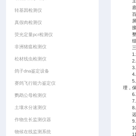
主机
底座
转基因检测仪
百叶
屏幕
真假肉检测仪
接虫
整机尺
荧光定量pcr检测仪
组成
非洲猪瘟检测仪
三、
1.满
松材线虫检测仪
2.
3.
鸽子dna鉴定设备
4.
5.
赛鸽飞行能力鉴定仪
理，
6.
鹦鹉公母检测仪
7.
土壤水分速测仪
8.红
远红
作物生长监测仪器
9.
10
物候在线监测系统
11