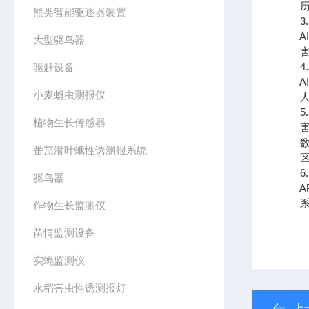
历史
熊类智能驱逐器装置
3.
AI
大型驱鸟器
害虫
4.
驱赶设备
AI
小麦蚜虫测报仪
人工
5.
植物生长传感器
害虫
数量
番茄潜叶蛾性诱测报系统
区域
6.
驱鸟器
API
系统
作物生长监测仪
苗情监测设备
实蝇监测仪
水稻害虫性诱测报灯
上