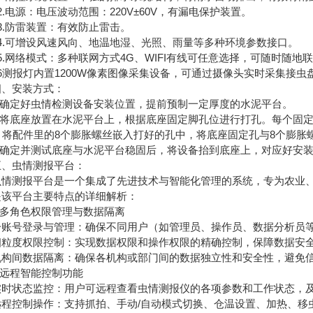
电源：电压波动范围：220V±60V，有漏电保护装置。
.防雷装置：有效防止雷击。
.可增设风速风向、地温地湿、光照、雨量等多种环境参数接口。
网络模式：多种联网方式4G、WIFI有线可任意选择，可随时随地
测报灯内置1200W像素图像采集设备，可通过摄像头实时采集接虫
安装方式：
确定好虫情检测设备安装位置，提前预制一定厚度的水泥平台。
将底座放置在水泥平台上，根据底座固定脚孔位进行打孔。每个固定
 将配件里的8个膨胀螺丝嵌入打好的孔中，将底座固定孔与8个膨胀
确定并测试底座与水泥平台稳固后，将设备抬到底座上，对应好安装
虫情测报平台：
测报平台是一个集成了先进技术与智能化管理的系统，专为农业、
是该平台主要特点的详细解析：
多角色权限管理与数据隔离
号登录与管理：确保不同用户（如管理员、操作员、数据分析员等
度权限控制：实现数据权限和操作权限的精确控制，保障数据安
间数据隔离：确保各机构或部门间的数据独立性和安全性，避免信
远程智能控制功能
状态监控：用户可远程查看虫情测报仪的各项参数和工作状态，及
控制操作：支持抓拍、手动/自动模式切换、仓温设置、加热、移