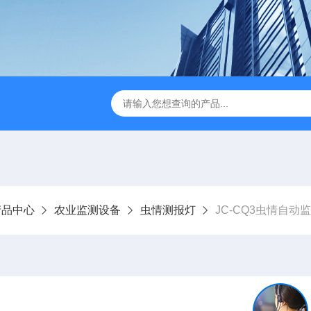
JC-FZ5大气负氧离子监测站
JC-ZS07多参数污水在线检测
产品中心
农业监测设备
虫情测报灯
JC-CQ3虫情自动