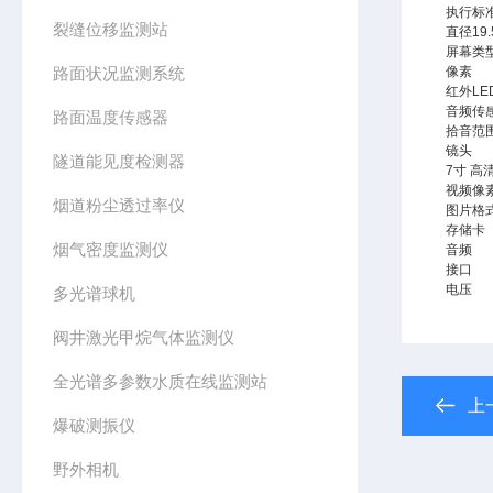
执行标
裂缝位移监测站
直径19
屏幕类
路面状况监测系统
像素
红外LE
音频传
路面温度传感器
拾音范
镜头
隧道能见度检测器
7寸 高
视频像素
烟道粉尘透过率仪
图片格
存储卡
烟气密度监测仪
音频
接口
电压
多光谱球机
阀井激光甲烷气体监测仪
全光谱多参数水质在线监测站
上
爆破测振仪
野外相机