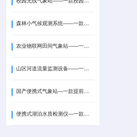
校园无线气象站——一款校园微型气象站2025全+境+派+送
森林小气候观测系统——一款提供科学依据的森林小气候监测仪器2025+派+送
农业物联网田间气象站——一款数据稳定传输的农田生态气象站2026+派+送
山区河道流量监测设备——一款用水优化的水库河道流量监测系统2025+派+送
国产便携式气象站—一款提前预判危险天气的配备便携式自动气象站2025+派+送
便携式湖泊水质检测仪—一款测量准确的便携式工业污水水质检测仪2026+派+送