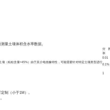
测量土壤体积含水率数据。
分
率
0.01
量土壤（粘粒含量>45%）由于其介电弛豫特性，可能需要针对特定土壤类型进行
0.1%
1
定制（小于1M）。
测。