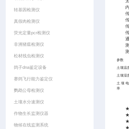
太阳
内置锂
转基因检测仪
传感
传感
真假肉检测仪
传感
传感
荧光定量pcr检测仪
通讯方
非洲猪瘟检测仪
测量
测量
松材线虫检测仪
参数
鸽子dna鉴定设备
土壤温
土壤湿
赛鸽飞行能力鉴定仪
土壤
率
鹦鹉公母检测仪
土壤水分速测仪
★单
作物生长监测仪器
★传
★传
物候在线监测系统
★传