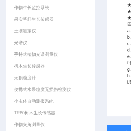
★传
作物生长监控系统
★传
★传
果实茎杆生长传感器
四、
a.
土壤测定仪
b.
光谱仪
c.
d.
手持式植物光谱测量仪
e.
f.
树木生长传感器
g.
h.
无损糖度计
i.
便携式水果糖度无损伤检测仪
小虫体自动测报系统
TR80树木生长传感器
作物夹角测量仪