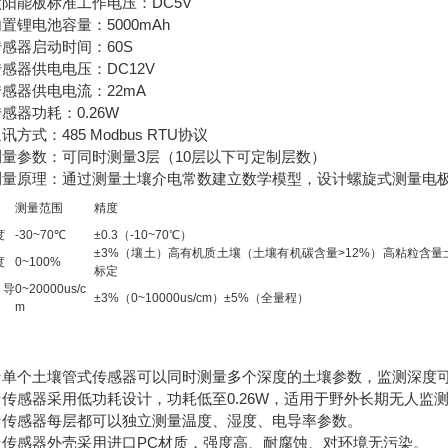
能板标准工作电压：DC5V
电池容量：5000mAh
器启动时间：60S
器供电电压：DC12V
器供电电流：22mA
器功耗：0.26W
式：485 Modbus RTU协议
参数：可同时测量3层（10层以下可定制层数）
原理：通过测量土壤介电常数建立数学模型，设计螺旋式测量电极
测量范围
精度
度
-30~70℃
±0.3（-10~70℃）
±3%（壤土）高有机质土壤（土壤有机碳含量>12%）高粘粒含
度
0~100%
标定
电导
0~20000us/c
±3%（0~10000us/cm）±5%（全量程）
m
个土壤管式传感器可以同时测量多个深度的土壤参数，监测深度可
感器采用低功耗设计，功耗低至0.26W，适用于野外长期无人监
感器每层都可以独立测量温度、湿度、电导率参数。
感器外壳采用进口PC材质，强度高、耐腐蚀、对环境无污染。