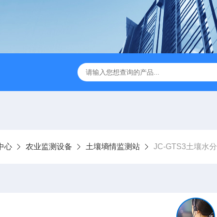
JC-FZ5大气负氧离子监测站
JC-ZS07多参数污水在线检测
中心
农业监测设备
土壤墒情监测站
JC-GTS3土壤水