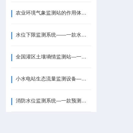
农业环境气象监测站的作用体现在哪些方面？
水位下限监测系统——一款水位异常波动的库区水位监测系统2025+派+送
全国灌区土壤墒情监测站—一款辅助政策制定的多点土壤墒情监测站2025+派+送
小水电站生态流量监测设备—一款核心诉求的水电站生态流量监测设备2026
消防水位监测系统—一款预测洪水的窨井水位及井盖安全监测系统2025顺丰包邮