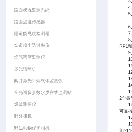
3、
4、防
路面状况监测系统
5、
路面温度传感器
6、可
7、探
隧道能见度检测器
8、支
烟道粉尘透过率仪
RP1
9、声呐
烟气密度监测仪
10
11
多光谱球机
12、
13
阀井激光甲烷气体监测仪
14、
15、
全光谱多参数水质在线监测站
2个微
爆破测振仪
16、
可支
野外相机
17、
18
野生动物保护相机
间≥1