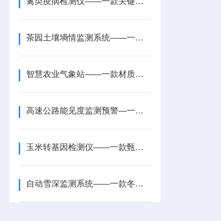
禽类疫病检测仪——一款关键防线的鱼虾细菌真菌检测仪2026+派+送
茶园土壤墒情监测系统——一款精巧设计的土壤墒情监测管理系统2026+派+送
智慧农业气象站——一款材质与等级双重保障的农业气象站设备2025+派+送
高速公路能见度监测预警—一款开展安全宣传的隧道能见度监测仪器2025+派+送
玉米转基因检测仪——一款甄别种子真伪的水稻转基因检测仪2026+派+送
自动雪深监测系统——一款冬日里智慧守护者自动雪深监测仪2024全+境+派+送