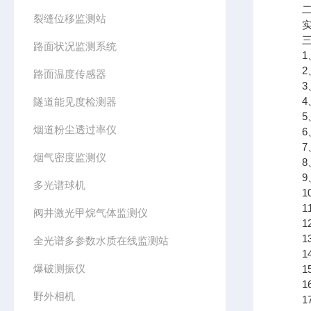
二、
裂缝位移监测站
实时
三、
路面状况监测系统
1、
2、水
路面温度传感器
3、重
4、
隧道能见度检测器
5、浮
烟道粉尘透过率仪
6、
7、水
烟气密度监测仪
8、
9、
多光谱球机
10
11
阀井激光甲烷气体监测仪
12
13
全光谱多参数水质在线监测站
14
爆破测振仪
15
16
野外相机
17