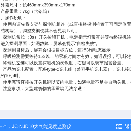
尺寸：长460mmx390mmx170mm
品重量：7kg（含铝箱）
操作说明：
使用前请先将支架与探测机相连（或直接将探测机置于可固定位置
架结构墙），调整支架使其不会晃动即可。
探测机常按（3s）开关按钮开机，电源指示灯常亮并等待终端机连
进入探测界面，如遇故障，屏幕会提示“自检失败"。
探测到目标后，屏幕会根据目标方位，进行3维动态显示。
呼吸检测需要等待15S以上的累积时间才有效，如遇误报，可以轻
终端机左键可以设置探测机的灵敏度，右键可以调节报警音量。
产品为充电配置，配备type-c充电线（兼容手机充电器），充电
约10小时。
使用完请直接按开关机键以节约电量，如遇电量不足会自动关机，
注意事项：大型建筑物的承重墙无法穿透！
一个：
JC-NJD10大气能见度监测仪
返