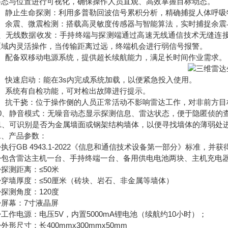
姿态与位置进行可视化，确保操作人员直观、高效掌握目标动态。
静止生命探测：利用多普勒回波信号累积分析，精确捕捉人体呼吸
余震、微震检测：搭载高灵敏度传感器与智能算法，实时捕捉余震
无线数据收发：手持终端与探测端通过高速无线通信技术无缝连接，
区域内灵活操作，当传输距离过远，终端机会进行弱信号报警。
配备双移动电源系统，提供超长续航能力，满足长时间作业需求。
快速启动：能在3s内完成系统加载，以便紧急投入使用。
系统有自检功能，可对检出故障进行提示。
抗干挠：位于操作侧的人员正常活动不影响雷达工作，对非前方目
、静音模式：无噪音动态显示探测信息、雷达状态，便于隐匿侦的
、可识别是否为金属墙面或钢架结构墙体，以便寻找墙体的薄弱处
产品参数：
GB 4943.1-2022《信息和通信技术设备第一部分》标准，
含雷达主机一台、手持终端一台、备用供电电池两块、主机充电器
测距离：≤50米
墙厚度：≤50厘米（砖块、岩石、非金属等墙体）
测角度：120度
幕：7寸液晶屏
电源：电压5V，内置5000mA锂电池（续航约10小时）；
尺寸：长400mmx300mmx50mm