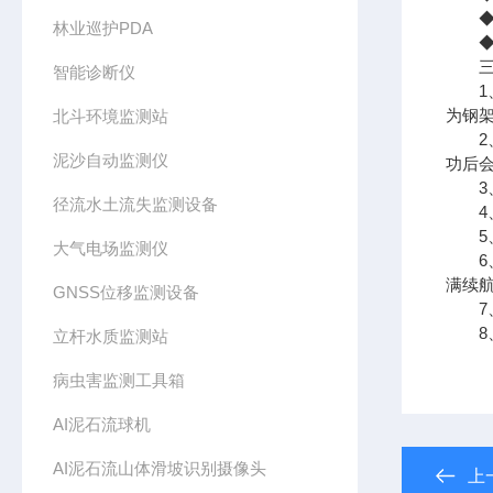
◆外箱
林业巡护PDA
◆产
三、
智能诊断仪
1、
为钢
北斗环境监测站
2、
泥沙自动监测仪
功后会
3、
径流水土流失监测设备
4、
5、
大气电场监测仪
6、
满续航
GNSS位移监测设备
7、
8、
立杆水质监测站
病虫害监测工具箱
AI泥石流球机
AI泥石流山体滑坡识别摄像头
上