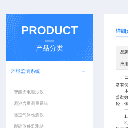
PRODUCT
详细
产品分类
品
应
环境监测系统
常有
本产
智能光电测沙仪
普勒
泥沙含量测量系统
轻，
一、
隧道气体检测仪
1、
2、
裂缝位移监测站