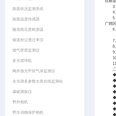
目标
3、
路面状况监测系统
4、
5、
路面温度传感器
广阔
6、
隧道能见度检测器
烟道粉尘透过率仪
7、
8、
烟气密度监测仪
9、
10
多光谱球机
11
二、
阀井激光甲烷气体监测仪
◆执行
◆包
全光谱多参数水质在线监测站
◆探
爆破测振仪
◆穿
◆探
野外相机
◆屏
◆工作
野生动物保护相机
◆外形