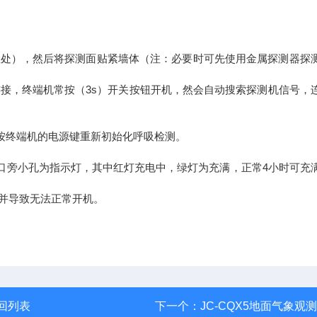
处），然后将探测面贴紧墙体（注：必要时可先使用金属探测器探
接，终端机常按（3s）开关按钮开机，然会自动搜索探测机信号，
按终端机的电源键重新初始化呼吸检测。
接口旁小孔为指示灯，其中红灯充电中，绿灯为充满，正常4小时可充
并导致无法正常开机。
回列表
下一个：
JC-CQX5地面气象观