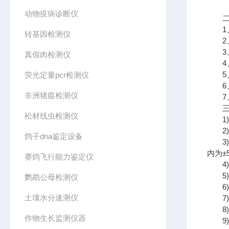
动物疫病诊断仪
二、
1、
转基因检测仪
2、
3、低
真假肉检测仪
4、
5、
荧光定量pcr检测仪
6、
非洲猪瘟检测仪
7、
三、
松材线虫检测仪
1)土
2)土
鸽子dna鉴定设备
3)土壤
内为±5
赛鸽飞行能力鉴定仪
4)土
5)空
鹦鹉公母检测仪
6)空
土壤水分速测仪
7)太
8)光
作物生长监测仪器
9)