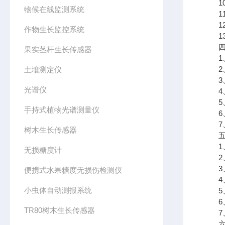
10
物候在线监测系统
11
12
作物生长监控系统
13
四、
果实茎杆生长传感器
1、
2、
土壤测定仪
3、支
光谱仪
4、可
5、
手持式植物光谱测量仪
6、
7、支
树木生长传感器
五、
1、
无损糖度计
2、
3、
便携式水果糖度无损伤检测仪
4、j
小虫体自动测报系统
5、
6、
TR80树木生长传感器
7、支
六、