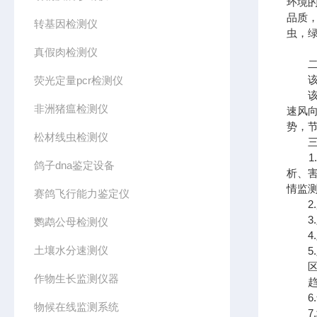
环境
品质
转基因检测仪
虫，
真假肉检测仪
二、
该系
荧光定量pcr检测仪
该系
非洲猪瘟检测仪
速风
势，
松材线虫检测仪
三、
1.
鸽子dna鉴定设备
析、
情监
赛鸽飞行能力鉴定仪
2.
3.
鹦鹉公母检测仪
4.
土壤水分速测仪
5.
区域
作物生长监测仪器
趋势
6.
物候在线监测系统
7.