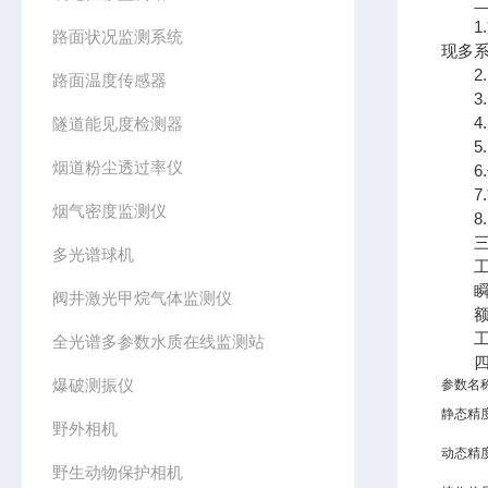
二、
1.支持
路面状况监测系统
现多
2.
路面温度传感器
3.
4.产
隧道能见度检测器
5.产
烟道粉尘透过率仪
6.
7.
烟气密度监测仪
8.
三、
多光谱球机
工作电
瞬时最
阀井激光甲烷气体监测仪
额定
工作温
全光谱多参数水质在线监测站
四、
爆破测振仪
参数名
静态精
野外相机
动态精
野生动物保护相机