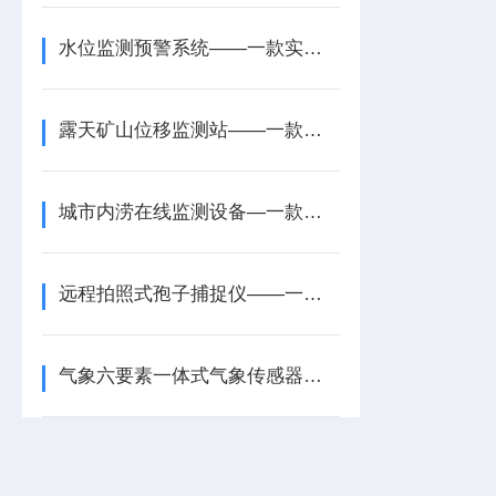
水位监测预警系统——一款实现自动化管理的河道水位雨量监测系统2025+派+送
露天矿山位移监测站——一款复杂地形都可的边坡沉降位移监测站2024全境派送
城市内涝在线监测设备—一款适应户外复杂的城市内涝监测预警系统2026+派+送
远程拍照式孢子捕捉仪——一款能拍照的孢子自动捕捉分析系统2025全+境+派送
气象六要素一体式气象传感器—一款避免关键隐患的六要素气象监测仪+派+送