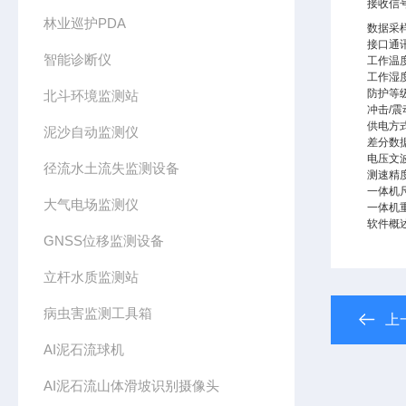
接收信
林业巡护PDA
数据采
接口通
智能诊断仪
工作温
工作湿
防护等
北斗环境监测站
冲击/震
供电方
泥沙自动监测仪
差分数
电压文
径流水土流失监测设备
测速精
一体机
大气电场监测仪
一体机
软件概
GNSS位移监测设备
立杆水质监测站
病虫害监测工具箱
上
AI泥石流球机
AI泥石流山体滑坡识别摄像头