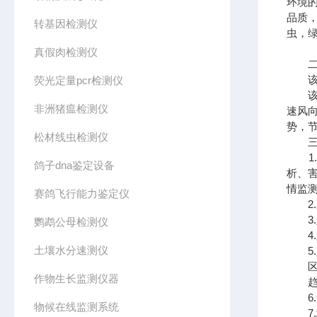
环境
品质
转基因检测仪
虫，
真假肉检测仪
二、
该系
荧光定量pcr检测仪
该系
非洲猪瘟检测仪
速风
势，
松材线虫检测仪
三、
1.
鸽子dna鉴定设备
析、
情监
赛鸽飞行能力鉴定仪
2.
3.
鹦鹉公母检测仪
4.
土壤水分速测仪
5.
区域
作物生长监测仪器
趋势
6.
物候在线监测系统
7.