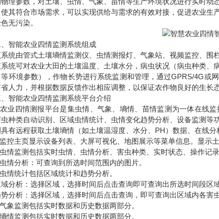
的物理参数，对土壤、虫情、气象、苗情等生产环境状况进行实时动
，使其符合市场需求，可以实现供给与需求的有效对接，促进农业生
绿色无污染。
智能农业四情监测系统组成
统由管式土壤墒情监测仪、虫情测报灯、气象站、视频监控、围栏
统可对农业大田的土壤温度、土壤水分，病虫状况（病虫种类、病
向等环境参数），作物长势进行系统监测和管理，通过GPRS/4G
节省人力，并根据数据反馈作出相应调整，以保证农作物良好的生长
智能农业四情监测系统平台介绍
农业四情测报平台是集虫情、气象、墒情、苗情监测为一体在线监控
害虫种类自动识别、区域虫情统计、虫情变化趋势分析、设备监测等
测具有远程获取土壤墒情（如土壤温湿度、水分、PH）数据、在线分
监控主页显示设备列表、大屏可视化、地图展示等菜单信息。显示土
虫情监测包括实时虫情、虫情分析、害虫种类、实时状态、操作记录
虫情分析：可查询到所选时间范围内的图片。
虫情统计包括区域统计和趋势分析。
分析：选择区域，选择时间后点击查询即可查询出所选时间段区域
分析：选择区域，选择时间后点击查询，即可查询出区域内各害虫
气象监测包括实时数据和历史数据两部分。
墒情监测包括实时数据和历史数据两部分。