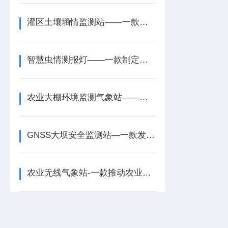
灌区土壤墒情监测站——一款识别湿涝高发的国产土壤墒情监测站2025+派+送
智慧虫情测报灯——一款制定防治方案的可视化虫情测报灯2025+派+送
农业大棚环境监测气象站——一款精准感知农业监测气象站2024全+境+派+送
GNSS大坝安全监测站—一款发现地质灾害的大坝地质灾害安全监测站2025+派+送
农业无线气象站-一款推动农业可持续发展的无线农业气象站2025+派+送