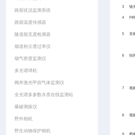
3
镜
路面状况监测系统
4
PI
路面温度传感器
隧道能见度检测器
5
音
烟道粉尘透过率仪
6
拍
烟气密度监测仪
多光谱球机
阀井激光甲烷气体监测仪
7
视
全光谱多参数水质在线监测站
爆破测振仪
8
视
野外相机
野生动物保护相机
9
图