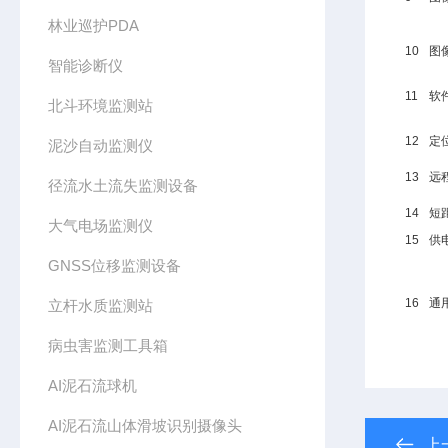
林业巡护PDA
10
图
智能诊断仪
11
软
北斗环境监测站
12
定
泥沙自动监测仪
13
远
径流水土流失监测设备
14
短
大气电场监测仪
15
供
GNSS位移监测设备
16
通
立杆水质监测站
病虫害监测工具箱
AI泥石流球机
AI泥石流山体滑坡识别摄像头
上