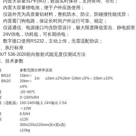
内置大容量SD卡(8G)，数据实时保存，支持查询、导出；
内置大容量锂电池，便于户外应急使用；
仪器外壳为高质量铝材料，整机防水、防尘、防碰撞性能优异；
内置看门狗电路，保证长时间户外运行可靠、稳定；
仪器通信、电源接口均含防雷设计，极大限度降低雷击、静电损害
24V供电，功耗低，可长期供电；
数字接口使用RS232，主动上传，无需适配协议；
执行标准
T 536-2020前向散射式能见度仪测试方法
技术参数
数
参数范围
分辨率
误差
BN10
10km☆
1m
≤2km ±2%2km~10km ±5%＞10km ±10%
BN20
20km☆
≤4%
度
-20~60℃
度
0~100%RH
源（适配器）
100-240V输入 24V输出 2.5A
＜10W
量
6.6AH
间
≥12h
300x150x220mm(长x宽x高)
≤10kg