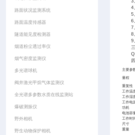
3、
4、
路面状况监测系统
5、
6、
路面温度传感器
7、
8、
隧道能见度检测器
9、
烟道粉尘透过率仪
三、
QX/
烟气密度监测仪
四、
主要参
多光谱球机
量程
阀井激光甲烷气体监测仪
重复性
工作温
全光谱多参数水质在线监测站
工作湿
工作电
爆破测振仪
功耗
电池容
野外相机
工作时
尺寸
重量
野生动物保护相机