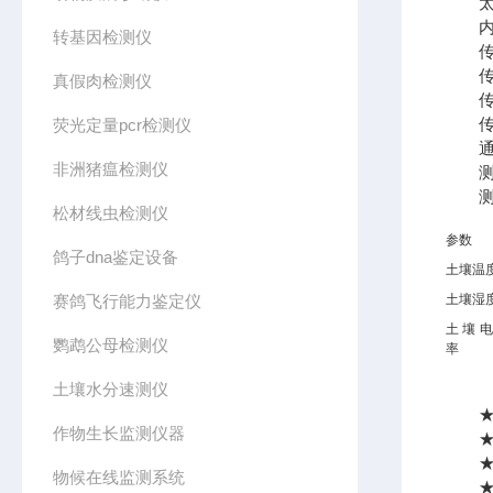
太阳
内置锂
转基因检测仪
传感
传感
真假肉检测仪
传感
传感
荧光定量pcr检测仪
通讯方
非洲猪瘟检测仪
测量
测量
松材线虫检测仪
参数
鸽子dna鉴定设备
土壤温
赛鸽飞行能力鉴定仪
土壤湿
土壤
鹦鹉公母检测仪
率
土壤水分速测仪
★单
作物生长监测仪器
★传
★传
物候在线监测系统
★传