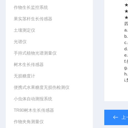
★传
作物生长监控系统
★传
★传
果实茎杆生长传感器
四、
a.
土壤测定仪
b.
光谱仪
c.
d.
手持式植物光谱测量仪
e.
f.
树木生长传感器
g.
h.
无损糖度计
i.
便携式水果糖度无损伤检测仪
小虫体自动测报系统
TR80树木生长传感器
上
作物夹角测量仪