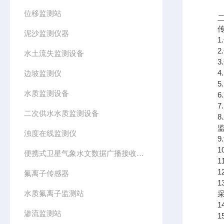
位移监测站
二、
传感
泥沙监测仪器
1.传
2.传
水土流失监测设备
3.静
4.
边坡监测仪
5.☆
水质监测设备
6.支
7.尺
二次供水水质监测设备
8.工
监测
浊度在线监测仪
9.测
10.
便携式卫星气象水文数据广播接收设备
11
12.
氟离子传感器
13.
水质氟离子监测站
采集
14.
渗流监测站
15.