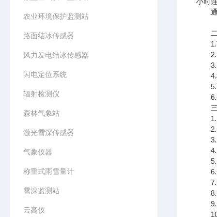
小时
通过
农业环境保护监测站
二、
路面结冰传感器
1.
2.
风力发电结冰传感器
3.
闪电定位系统
4.标
5.
辐射检测仪
6.传
三、
森林气象站
1.风
2.风
激光雪深传感器
3.空
4.空
气象仪器
5.大
称重式雨雪量计
6.光
7.采
雪深监测站
8.传
9.太
云高仪
10.