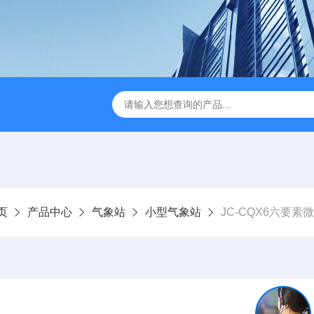
JC-FZ5大气负氧离子监测站
JC-ZS07多参数污水在线检测
页
产品中心
气象站
小型气象站
JC-CQX6六要素