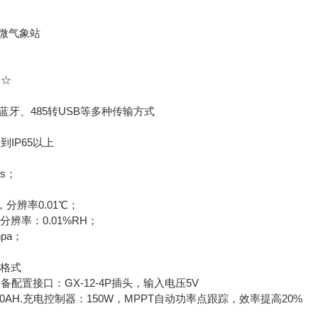
向☆
、蓝牙、485转USB等多种传输方式
IP65以上
/s；
分辨率0.01℃；
分辨率：0.01%RH；
pa；
；
据格式
设备配置接口：GX-12-4P插头，输入电压5V
100AH.充电控制器：150W，MPPT自动功率点跟踪，效率提高20%