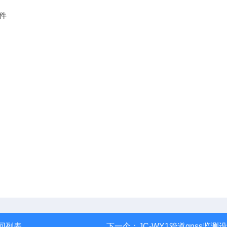
件
回列表
下一个：
JC-WY1管道gnss监测