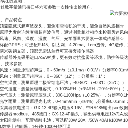
连续在线监测，
数字量通讯接口将六项参数一次性输出给用户。
产品特点
顶盖隐藏式超声波探头，避免雨雪堆积的干扰，避免自然风遮挡☆
原理为发射连续变频超声波信号，通过测量相对相位来检测风速风
风速、风向、温度、湿度、气压、光学雨量六要素一体式传感器☆
配GPRS；可选配RJ45、以太网、4-20ma、Lora透传、4G透传
两米碳钢支架，顶部无需法兰盘可直接套接传感器
感器外壳采用进口ASA材质，更有效对抗盐雾等环境，防护等级达到
技术参数
速：测量原理超声波，0～60m/s（±0.1m/s+0.01V）分辨率0.01m
向：测量原理超声波，0～360°（±2°）；分辨率：1°；
气温度：测量原理二极管结电压法，-40-80℃（±0.3℃（25℃）），
气湿度：测量原理电容式，0-100%RH（±3%RH（20%~80%））,
气压力：测量原理压阻式，300-1100Hpa（±0.25%），分辨率0.1h
学雨量：测量原理光电式，0-4mm/min（≤±4%）,分辨率0.01mm
集器供电接口：GX-12-4P,输入电压8-16V，带RS485输出json数
感器modbus、485接口：GX-12-4P插头，输出供电电压12V/1A,
阳能供电、配置铅酸电池，可选配30W 20AH/50W 40AH/100W 
数据上传间隔：1分钟-1000分钟可调