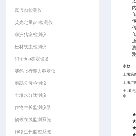
太阳
内置锂
真假肉检测仪
传感
传感
荧光定量pcr检测仪
传感
传感
非洲猪瘟检测仪
通讯方
松材线虫检测仪
测量
测量
鸽子dna鉴定设备
参数
赛鸽飞行能力鉴定仪
土壤温
鹦鹉公母检测仪
土壤湿
土壤
土壤水分速测仪
率
作物生长监测仪器
★单
物候在线监测系统
★传
★传
作物生长监控系统
★传