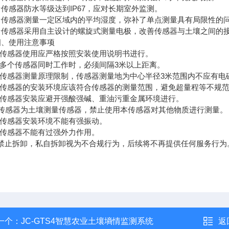
感器防水等级达到IP67，应对长期室外监测。
感器测量一定区域内的平均湿度，弥补了单点测量具有局限性的
感器采用自主设计的螺旋式测量电极，改善传感器与土壤之间的接
使用注意事项
传感器使用应严格按照安装使用说明书进行。
多个传感器同时工作时，必须间隔3米以上距离。
传感器测量原理限制，传感器测量地为中心半径3米范围内不应有电
传感器的安装环境应该符合传感器的测量范围，避免超量程等不规范
传感器安装应避开强酸强碱、重油污重金属环境进行。
传感器为土壤测量传感器，禁止使用本传感器对其他物质进行测量。
传感器安装环境不能有强振动。
传感器不能有过强外力作用。
禁止拆卸，私自拆卸视为不合规行为，后续将不再提供任何服务行为
一个：
JC-GTS4智慧农业土壤墒情监测系统
返