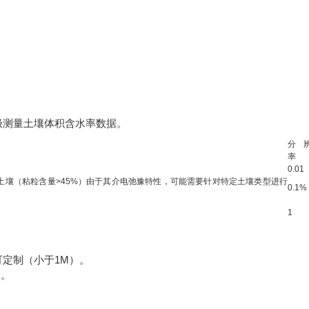
测量土壤体积含水率数据。
分
率
0.01
量土壤（粘粒含量>45%）由于其介电弛豫特性，可能需要针对特定土壤类型进行
0.1%
1
定制（小于1M）。
测。