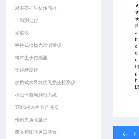
★传
果实茎杆生长传感器
★传
★传
土壤测定仪
四、
a.
光谱仪
b.
手持式植物光谱测量仪
c.
d.
树木生长传感器
e.
f.
无损糖度计
g.
h.
便携式水果糖度无损伤检测仪
i.
小虫体自动测报系统
TR80树木生长传感器
作物夹角测量仪
熊类智能驱逐器装置
上