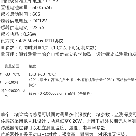
能板标准工作电压：DC5V
电池容量：5000mAh
器启动时间：60S
器供电电压：DC12V
器供电电流：22mA
器功耗：0.26W
式：485 Modbus RTU协议
参数：可同时测量4层（10层以下可定制层数）
原理：通过测量土壤介电常数建立数学模型，设计螺旋式测量电极
测量范围
精度
度
-30~70℃
±0.3（-10~70℃）
±3%（壤土）高有机质土壤（土壤有机碳含量>12%）高粘粒含
度
0~100%
标定
电导
0~20000us/c
±3%（0~10000us/cm）±5%（全量程）
m
个土壤管式传感器可以同时测量多个深度的土壤参数，监测深度可
感器采用低功耗设计，功耗低至0.26W，适用于野外长期无人监
感器每层都可以独立测量温度、湿度、电导率参数。
感器外壳采用进口PC材质，强度高、耐腐蚀、对环境无污染。