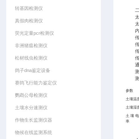
转基因检测仪
二、
太阳
真假肉检测仪
太阳
内置锂
荧光定量pcr检测仪
传感
传感
非洲猪瘟检测仪
传感
松材线虫检测仪
传感
通讯方
鸽子dna鉴定设备
测量
测量
赛鸽飞行能力鉴定仪
参数
鹦鹉公母检测仪
土壤温
土壤水分速测仪
土壤湿
土壤
作物生长监测仪器
率
物候在线监测系统