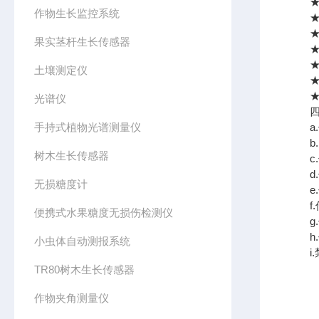
★单
作物生长监控系统
★传
★传
果实茎杆生长传感器
★传
★传
土壤测定仪
★传
★传
光谱仪
四、
手持式植物光谱测量仪
a.
b.
树木生长传感器
c.
d.
无损糖度计
e.
f.
便携式水果糖度无损伤检测仪
g.
h.
小虫体自动测报系统
i.
TR80树木生长传感器
作物夹角测量仪