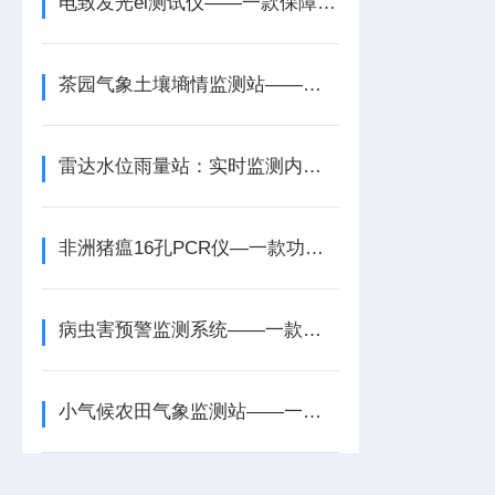
电致发光el测试仪——一款保障发电效率的光伏板隐裂快速检测仪2025+派+送
茶园气象土壤墒情监测站——一款验证防涝技术的土壤墒情记录仪2025+派+送
雷达水位雨量站：实时监测内涝动态，为应急决策提供“数据眼睛”
非洲猪瘟16孔PCR仪—一款功能分区清晰的非洲猪瘟恒温扩增检测仪2026+派+送
病虫害预警监测系统——一款实现信息化管理的自动虫情测报系统2025
小气候农田气象监测站——一款保障稳定的物联网小气候监测站2025+派+送