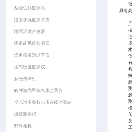
监测
裂缝位移监测站
具有
路面状况监测系统
按照
路面温度传感器
连续
多种
隧道能见度检测器
本地
烟道粉尘透过率仪
仪器
有输
烟气密度监测仪
具有
多光谱球机
测量范
测量精
阀井激光甲烷气体监测仪
测量
测量角
全光谱多参数水质在线监测站
模拟
爆破测振仪
传输
负载
野外相机
工作温