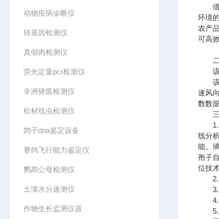
借助
动物疫病诊断仪
环境
农产
转基因检测仪
可高
真假肉检测仪
二、
该系
荧光定量pcr检测仪
该系
非洲猪瘟检测仪
速风
数数
松材线虫检测仪
三、
1.
鸽子dna鉴定设备
线分
能。
赛鸽飞行能力鉴定仪
孢子
位技
鹦鹉公母检测仪
2.
土壤水分速测仪
3.
4.
作物生长监测仪器
5.