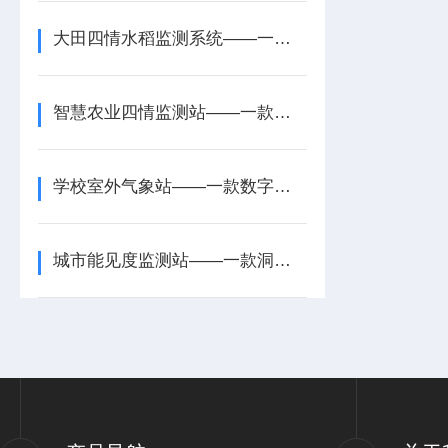
大田四情水稻监测系统——一款精准信息的柑橘农业四情监测系统2025+派+送
智慧农业四情监测站——一款规模化管理的农业四情监测系统方案2025+派+送
学校室外气象站——一款数字校园气象站设备2025全+境+派+送
城市能见度监测站——一款洞察气象的道路能见度检测仪2024全+境+派+送