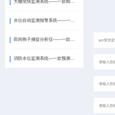
大棚虫情监测系统——一款精准防控策略的田间虫情监测系统2024全+境+派+送
水位自动监测报警系统——一款筑牢汛期安全的水位自动测报系统2026+派+送
田间孢子捕捉分析仪——一款全自动孢子捕捉分析仪2025全+境+派+送
消防水位监测系统—一款预测洪水的窨井水位及井盖安全监测系统2025顺丰包邮