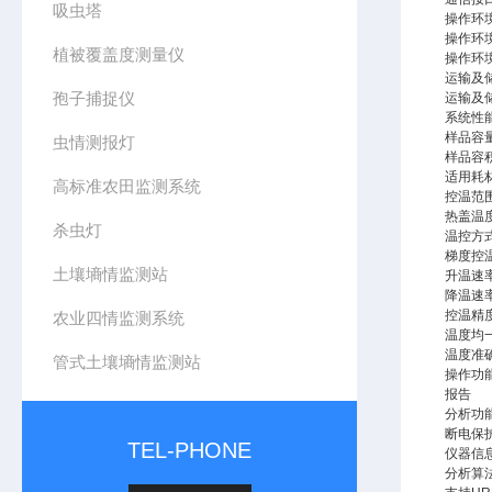
吸虫塔
操作环
操作环
植被覆盖度测量仪
操作环
运输及
孢子捕捉仪
运输及
系统性
样品容
虫情测报灯
样品容
适用耗
高标准农田监测系统
控温范
热盖温
杀虫灯
温控方
梯度控
土壤墒情监测站
升温速
降温速
控温精
农业四情监测系统
温度均
温度准
管式土壤墒情监测站
操作功
报告
分析功
断电保
TEL-PHONE
仪器信
分析算