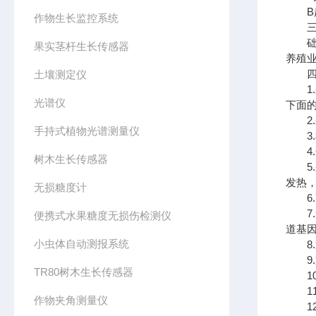
B超
作物生长监控系统
三、
础科
果实茎杆生长传感器
养殖
四、
土壤测定仪
1.
光谱仪
下面
2.采
手持式植物光谱测量仪
3.样
4.开
树木生长传感器
5.
发热
无损糖度计
6.
7.
便携式水果糖度无损伤检测仪
道基
小虫体自动测报系统
8.
9.
TR80树木生长传感器
10.
11
作物夹角测量仪
12.支