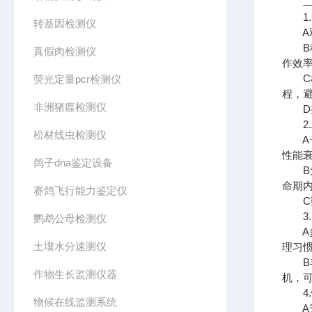
二、
1.
转基因检测仪
A双
B程
真假肉检测仪
作效
C极
荧光定量pcr检测仪
程，
非洲猪瘟检测仪
D操
2.
松材线虫检测仪
A长久
性能
鸽子dna鉴定设备
B免
命期
赛鸽飞行能力鉴定仪
C数据
3.
鹦鹉公母检测仪
A多
土壤水分速测仪
理习
B丰
作物生长监测仪器
机，
4.
物候在线监测系统
A升