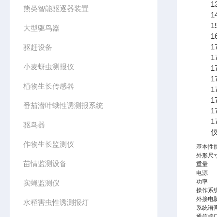
13.
熊类智能驱逐器装置
14.
15.
大型驱鸟器
16.
17
驱赶设备
17
小麦蚜虫测报仪
17
17
植物生长传感器
17.
17
番茄潜叶蛾性诱测报系统
17
17
驱鸟器
仪器
作物生长监测仪
基本性
外形尺
苗情监测设备
重量
电源
功率
实蝇监测仪
操作系
外接电
水稻害虫性诱测报灯
系统语
通信接