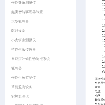
作物夹角测量仪
12.支
13.
熊类智能驱逐器装置
14.
15.
大型驱鸟器
16.
17
驱赶设备
17
小麦蚜虫测报仪
17
17
植物生长传感器
17.
17
番茄潜叶蛾性诱测报系统
17
17
驱鸟器
仪器
作物生长监测仪
基本性
外形尺
苗情监测设备
重量
电源
功率
实蝇监测仪
操作系
外接电