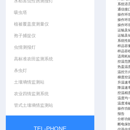
水稻害虫性诱测报灯
系统语
通信接
吸虫塔
操作环
操作环
植被覆盖度测量仪
操作环
运输及
孢子捕捉仪
运输及
系统性
样品容
虫情测报灯
样品容
适用耗
高标准农田监测系统
控温范
热盖温
杀虫灯
温控方
梯度控
土壤墒情监测站
升温速
降温速
控温精
农业四情监测系统
温度均
温度准
管式土壤墒情监测站
操作功
报告
分析功
断电保
TEL-PHONE
仪器信