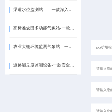
渠道水位监测站——一款深入挖掘的水位雨水监测站2026+派+送
高标准农田多功能气象站-一款提前防御的农田小型气象监测站2025+派+送
农业大棚环境监测气象站—一款降低应急成本的农业环境监测气象站2025+派+送
道路能见度监测设备-一款安全出行守护的隧道能见度监测设备2024全+境+派+送