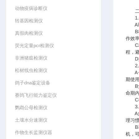
动物疫病诊断仪
二、
1.
转基因检测仪
A双
B程
真假肉检测仪
作效
C极
荧光定量pcr检测仪
程，
非洲猪瘟检测仪
D操
2.
松材线虫检测仪
A长久
期使
鸽子dna鉴定设备
B免
命期
赛鸽飞行能力鉴定仪
C很好
3.
鹦鹉公母检测仪
A多
土壤水分速测仪
理习
B丰
作物生长监测仪器
机，