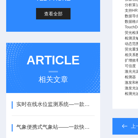
分析算
支持H
查看全部
数据导
数据格
Touch
荧光检
检测灵
动态范
荧光重
相关系
ARTICLE
扩增效
可信度
激光光
检测器
相关文章
激发和
激发光
检测光
实时在线水位监测系统—一款辅助防洪决策的全自动水位监测系统2025全+派+送
上
气象便携式气象站——一款快速投入的微型气象环境监测站2026+派+送