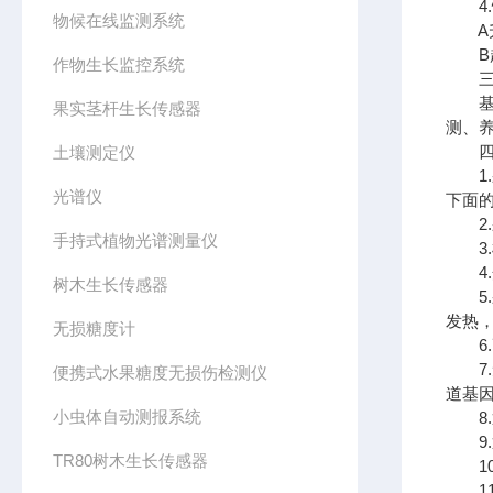
4.
物候在线监测系统
A升
B超
作物生长监控系统
三、
基础
果实茎杆生长传感器
测、
四、
土壤测定仪
1.
光谱仪
下面
2.采
手持式植物光谱测量仪
3.样
4.开
树木生长传感器
5.
发热
无损糖度计
6.
7.
便携式水果糖度无损伤检测仪
道基
小虫体自动测报系统
8.
9.
TR80树木生长传感器
10.
11