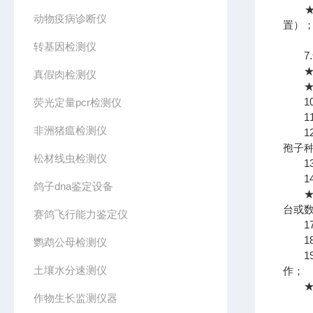
★6
动物疫病诊断仪
置）
转基因检测仪
7.气
★8.
真假肉检测仪
★9
10
荧光定量pcr检测仪
11
非洲猪瘟检测仪
12
孢子
松材线虫检测仪
13.
14.
鸽子dna鉴定设备
★16
台或
赛鸽飞行能力鉴定仪
17
18
鹦鹉公母检测仪
19
土壤水分速测仪
作；
★2
作物生长监测仪器