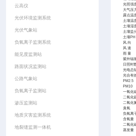
光照强
云高仪
大气压
露点温
光伏环境监测系统
土壤温
土壤湿
光伏气象站
土壤盐
土壤PH
负氧离子监测系统
风 向
风 速
雨 量
能见度监测站
紫外辐
日照时
路面状况监测站
光电总
光合有
公路气象站
PM2.5
PM10
负氧离子监测站
一氧化
二氧化
渗压监测站
二氧化
臭氧
负氧离
地质灾害监测系统
含氧量
二氧化
地裂缝监测一体机
蒸发量