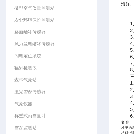
海洋
微型空气质量监测站
二、
农业环境保护监测站
1、
2、
路面结冰传感器
3、7
4、支
风力发电结冰传感器
5、
闪电定位系统
6、
7、
辐射检测仪
8、A
三、
森林气象站
1、采
2、传
激光雪深传感器
3、太
4、数
气象仪器
5、7
称重式雨雪量计
6、
名 称
雪深监测站
环境温
相对湿