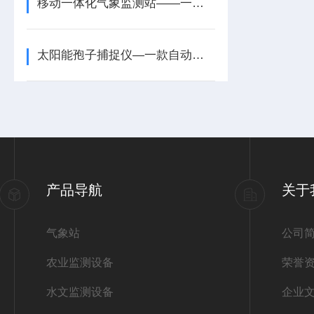
移动一体化气象监测站——一款协助救援的移动气象监测站2024全+境+派+送
太阳能孢子捕捉仪—一款自动统计分析的大棚用病菌孢子捕捉仪2025(九丞推送)
产品导航
关于
气象站
公司
农业监测设备
荣誉
水文监测设备
企业