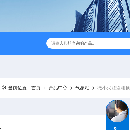
JC-FZ5大气负氧离子监测站
JC-ZS07多参数污水在线检测
当前位置：
首页
产品中心
气象站
微小火源监测预