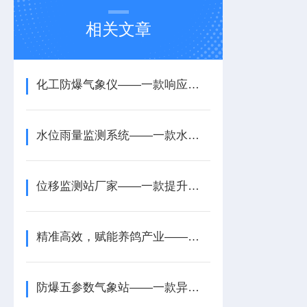
相关文章
化工防爆气象仪——一款响应速度快的防爆气象仪油库气象站2026+派+送
水位雨量监测系统——一款水雨情智慧监测的地面雨量监测系统2026+派+送
位移监测站厂家——一款提升防灾能力的桥梁位移监测站2026+派+送
精准高效，赋能养鸽产业——鸽子雌雄检测仪核心优势解析
防爆五参数气象站——一款异常状态警报的自动防爆气象站设备2025+派+送