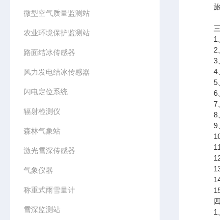
旅游
微型空气质量监测站
三、
农业环境保护监测站
1、空
2、空
路面结冰传感器
3、P
4、P
风力发电结冰传感器
5、负
闪电定位系统
6、
7、数
辐射检测仪
8、
9、
森林气象站
10、
11、
激光雪深传感器
12、
13
气象仪器
14
称重式雨雪量计
15
四、
雪深监测站
1、集