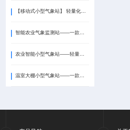
【移动式小型气象站】 轻量化便携设计 户外应急气象监测专用设备
智能农业气象监测站——一款监测拓展需求的智慧农业小型气象站2026+派+送
农业智能小型气象站——轻量化实现农田精准气象监测
温室大棚小型气象站——一款掌握环境异常的农业小气候观测站2026+派+送