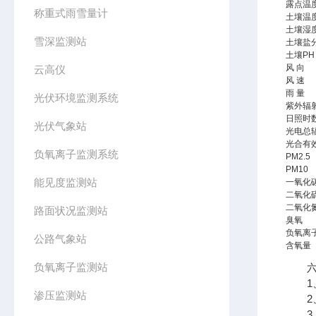
露点温
称重式雨雪量计
土壤温
土壤湿
雪深监测站
土壤盐
土壤PH
风 向
云高仪
风 速
雨 量
光伏环境监测系统
紫外辐
日照时
光伏气象站
光电总
光合有
负氧离子监测系统
PM2.5
PM10
能见度监测站
一氧化
二氧化
二氧化
路面状况监测站
臭氧
负氧离
公路气象站
含氧量
负氧离子监测站
六、
1、
渗压监测站
2、
3、