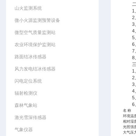
二、
山火监测系统
1、
2、
微小火源监测预警设备
3、7
4、支
微型空气质量监测站
5、
6、
农业环境保护监测站
7、
路面结冰传感器
8、A
三、
风力发电结冰传感器
1、采
2、传
闪电定位系统
3、太
4、数
辐射检测仪
5、7
6、
森林气象站
名 称
环境温
激光雪深传感器
相对湿
光照强
气象仪器
大气压