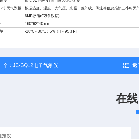
适度
根据SET模型计算当前人体舒适度
小时 天气预报
根据温度、湿度、大气压、光照、紫外线、风速等信息推演三小时天
6MB存储(9万条数据)
寸
160*62*40 mm
境
-20℃～80℃；5％RH～95％RH
一个：
JC-SQ12电子气象仪
返
在线