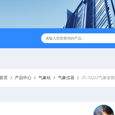
JC-FZ5大气负氧离子监测站
JC-ZS07多参数污水在线检测
首页
产品中心
气象站
气象仪器
JC-SQ12气象参