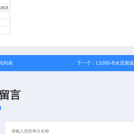
气情况
回列表
下一个：
LS300-B水流测
留言