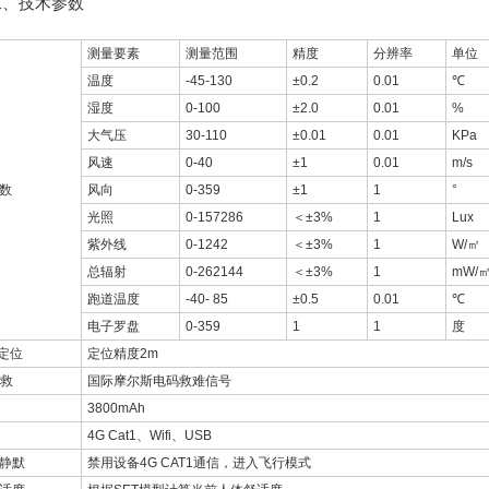
技术参数
测量要素
测量范围
精度
分辨率
单位
温度
-45-130
±0.2
0.01
℃
湿度
0-100
±2.0
0.01
%
大气压
30-110
±0.01
0.01
KPa
风速
0-40
±1
0.01
m/s
数
风向
0-359
±1
1
°
光照
0-157286
＜±3%
1
Lux
紫外线
0-1242
＜±3%
1
W/㎡
总辐射
0-262144
＜±3%
1
mW/
跑道温度
-40- 85
±0.5
0.01
℃
电子罗盘
0-359
1
1
度
S定位
定位精度2m
求救
国际摩尔斯电码救难信号
3800mAh
4G Cat1、Wifi、USB
静默
禁用设备4G CAT1通信，进入飞行模式