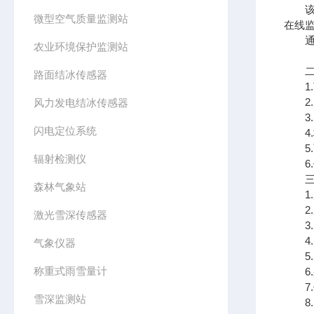
该设
微型空气质量监测站
在线
通过
农业环境保护监测站
二、
路面结冰传感器
1.
2.
风力发电结冰传感器
3.
闪电定位系统
4.标
5.
辐射检测仪
6.传
三、
森林气象站
1.风
2.风
激光雪深传感器
3.空
4.空
气象仪器
5.大
称重式雨雪量计
6.采
7.传
雪深监测站
8.太